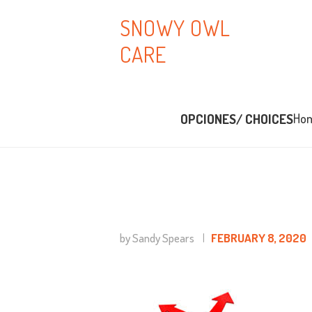
H
SNOWY OWL
CARE
A
B
OPCIONES/ CHOICES
Ho
T
B
C
by Sandy Spears
FEBRUARY 8, 2020