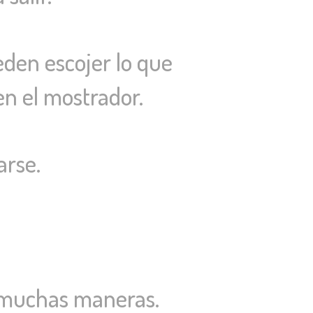
den escojer lo que
en el mostrador.
arse.
n muchas maneras.