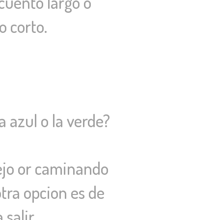
cuento largo o
o corto.
 azul o la verde?
ejo or caminando
otra opcion es de
salir.